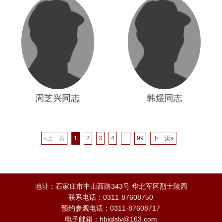
团团长河南洛阳人中共党员一
一九七师第五九〇团副团长兼
九三五年入伍曾任班排连长大
参谋长湖北黄冈人中共党员一
队长副团长等职一九四八年一
九三八年入伍曾任排长连长参
月于府谷作战牺牲时年四十二
谋团参谋长等职一九四九年四
岁
月解放太原战役牺牲时年三十
三岁
周芝兴同志
韩煜同志
华北军区第十三纵队第三十七
八路军第一二〇师独立第二旅
旅第一一一团参谋长原四川达
第三十六团参谋长山西文水人
«上一页
1
2
3
4
...
99
下一页»
县人中共党员一九三三年参加
中共党员一九三八年入伍曾任
工农红军经历长征曾任排连营
指导员参谋营长等职一九四五
长等职一九四八年牺牲于临汾
年七月神池横山寺战斗牺牲时
年二十八岁
地址：石家庄市中山西路343号 华北军区烈士陵园
联系电话：0311-87608750
预约参观电话：0311-87608717
电子邮箱：hbjqlsly@163.com