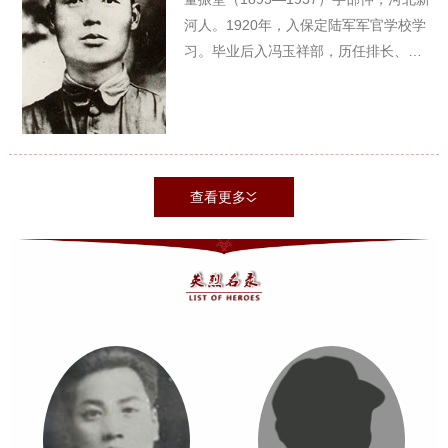
河人。1920年，入保定陆军军官学校学
习。毕业后入冯玉祥部，历任排长、师
长、警备司令等职。1930年率部参加了
豫西战役和豫东战役，受到冯玉祥的通
令嘉奖。1931年与赵博生等率二十六路
军在宁都起义，被任命为红五军团副总
指挥兼十三军军…
查看更多