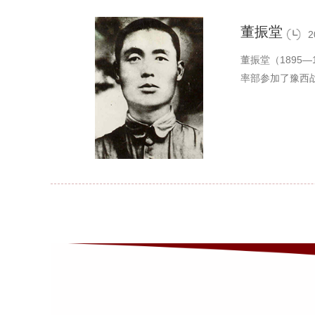
董振堂
2
董振堂（1895
率部参加了豫西