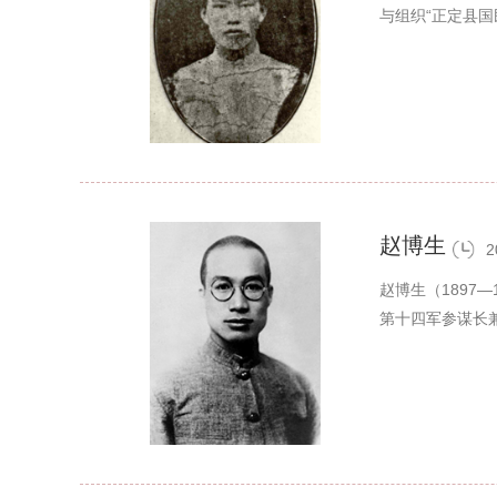
与组织“正定县
赵博生
2
赵博生（1897
第十四军参谋长兼