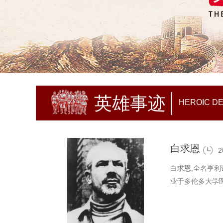
英雄事迹
HEROIC D
白求恩
2
白求恩,全名亨利
业于多伦多大学医