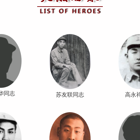
华同志
苏友联同志
高永
太岳军区警备团
晋冀鲁豫军区第八纵队第二十
晋绥军区第二军
城人中共党员一
四旅第七十二 团政治处副主任
甘肃灵台人中共
于翼城时年三十
山西河津人中共党员一九三八
参加工农红军经