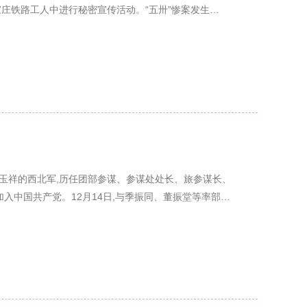
庄铁路工人中进行秘密宣传活动。“五卅”惨案发生…
冬入冯玉祥的西北军,历任团部参谋、参谋处处长、旅参谋长、
加入中国共产党。12月14日,与季振同、董振堂等率部…