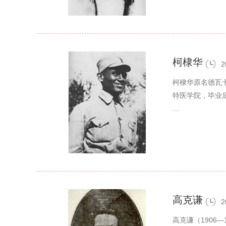
柯棣华
2
柯棣华原名德瓦卡
特医学院，毕业后
…
高克谦
2
高克谦（1906