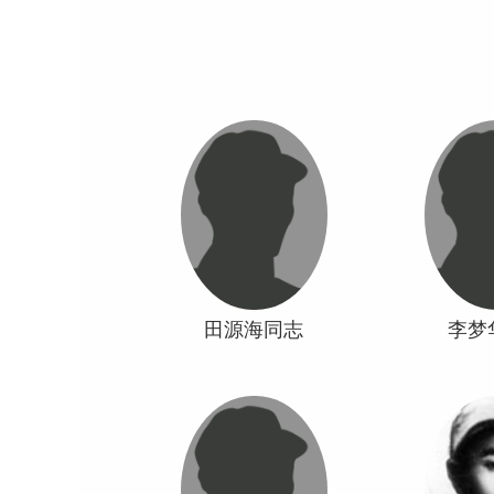
田源海同志
李梦
晋冀鲁豫某团政治委员河南光
晋冀鲁豫军区
山人中共党员一九二九年参加
副团长山西黎
工农红军曾任文书股长红军团
九四六年牺牲