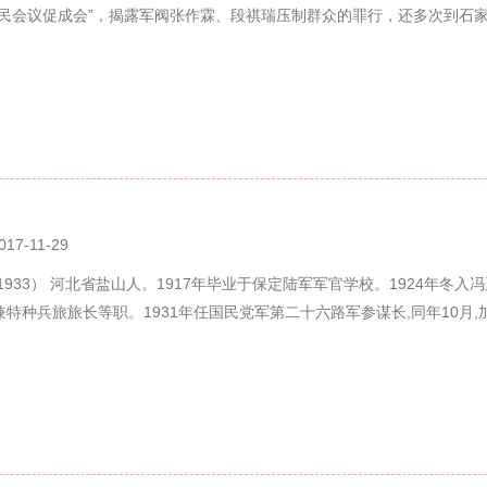
国民会议促成会”，揭露军阀张作霖、段祺瑞压制群众的罪行，还多次到石家
017-11-29
—1933） 河北省盐山人。1917年毕业于保定陆军军官学校。1924年
特种兵旅旅长等职。1931年任国民党军第二十六路军参谋长,同年10月,