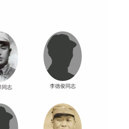
李德俊同志
祥同志
分区副司令员
晋冀鲁豫军区第八纵队第二十
党员宁都起义
四旅第七十二 团副政治委员山
历长征曾任连
西芮城人中共党员一九三七年