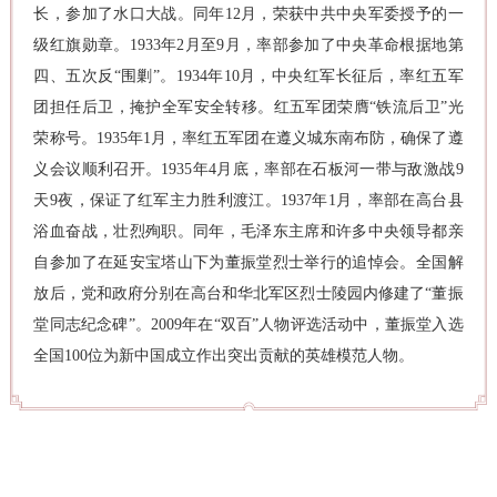
长，参加了水口大战。同年12月，荣获中共中央军委授予的一
级红旗勋章。1933年2月至9月，率部参加了中央革命根据地第
四、五次反“围剿”。1934年10月，中央红军长征后，率红五军
团担任后卫，掩护全军安全转移。红五军团荣膺“铁流后卫”光
荣称号。1935年1月，率红五军团在遵义城东南布防，确保了遵
义会议顺利召开。1935年4月底，率部在石板河一带与敌激战9
天9夜，保证了红军主力胜利渡江。1937年1月，率部在高台县
浴血奋战，壮烈殉职。同年，毛泽东主席和许多中央领导都亲
自参加了在延安宝塔山下为董振堂烈士举行的追悼会。全国解
放后，党和政府分别在高台和华北军区烈士陵园内修建了“董振
堂同志纪念碑”。2009年在“双百”人物评选活动中，董振堂入选
全国100位为新中国成立作出突出贡献的英雄模范人物。