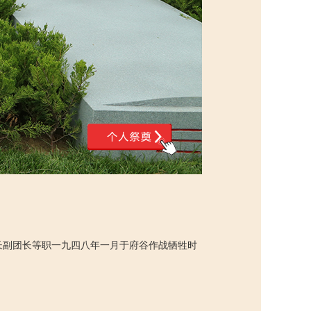
长副团长等职一九四八年一月于府谷作战牺牲时