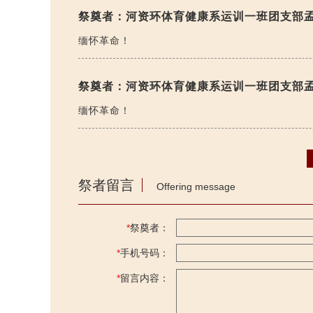
祭奠者：河资环体育健康系运训一班团支部
缅怀革命！
祭奠者：河资环体育健康系运训一班团支部
缅怀革命！
祭者留言
Offering message
*
祭奠者：
*
手机号码：
*
留言内容：