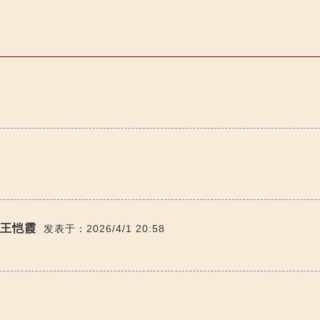
班王恺霞
发表于：2026/4/1 20:58