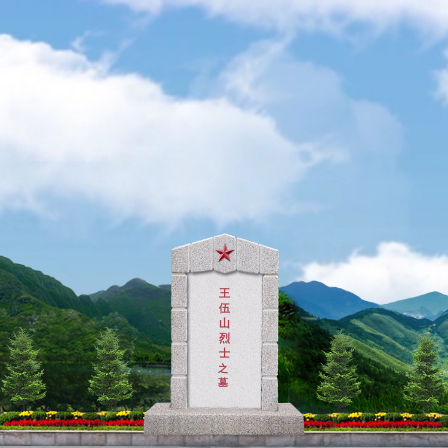
王
伍
山
烈
士
之
墓