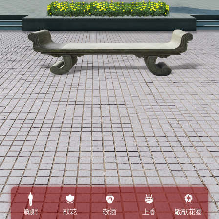
鞠躬
献花
敬酒
上香
敬献花圈