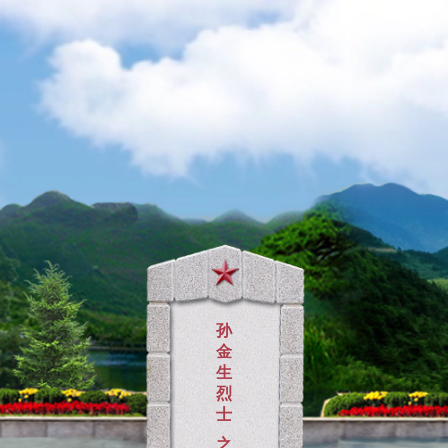
孙
金
生
烈
士
之