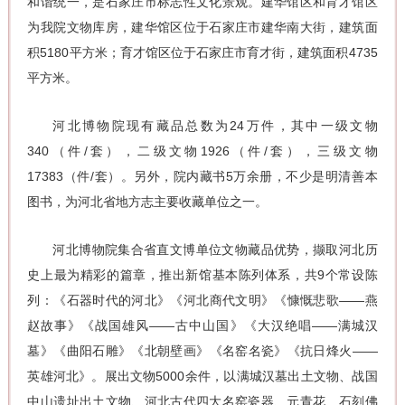
和谐统一，是石家庄市标志性文化景观。建华馆区和育才馆区
为我院文物库房，建华馆区位于石家庄市建华南大街，建筑面
积5180平方米；育才馆区位于石家庄市育才街，建筑面积4735
平方米。
河北博物院现有藏品总数为24万件，其中一级文物
340（件/套），二级文物1926（件/套），三级文物
17383（件/套）。另外，院内藏书5万余册，不少是明清善本
图书，为河北省地方志主要收藏单位之一。
河北博物院集合省直文博单位文物藏品优势，撷取河北历
史上最为精彩的篇章，推出新馆基本陈列体系，共9个常设陈
列：《石器时代的河北》《河北商代文明》《慷慨悲歌——燕
赵故事》《战国雄风——古中山国》《大汉绝唱——满城汉
墓》《曲阳石雕》《北朝壁画》《名窑名瓷》《抗日烽火——
英雄河北》。展出文物5000余件，以满城汉墓出土文物、战国
中山遗址出土文物、河北古代四大名窑瓷器、元青花、石刻佛