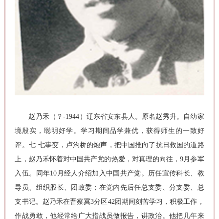
赵乃禾（？-1944）辽东省安东县人。原名赵秀升。自幼家
境殷实，聪明好学。学习期间品学兼优，获得师生的一致好
评。七·七事变，卢沟桥的炮声，把中国推向了抗日救国的道路
上，赵乃禾怀着对中国共产党的热爱，对真理的向往，9月参军
入伍。同年10月经人介绍加入中国共产党。历任宣传科长、教
导员、组织股长、团政委；在党内先后任总支委、分支委、总
支书记。赵乃禾在晋察冀3分区42团期间刻苦学习，积极工作，
作战勇敢，他经常给广大指战员做报告，讲政治。他把几年来