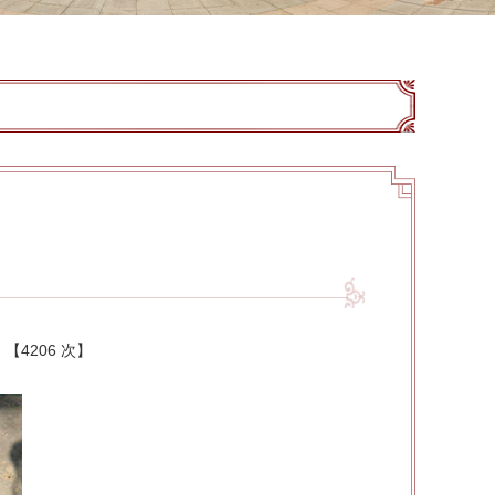
：【
4206 次
】