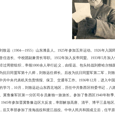
刘致远（1904—1955）山东潍县人。1925年参加五卅运动。1926
曾任连长、中校团副兼营长等职。1932年加入反帝同盟。1933年5月
经过周密组织，率领1000余人举行起义，由绥远、包头转战到察哈尔
为抗日同盟军第十八师，刘致远任师长。后改为抗日同盟军第二军，刘致远
中共中央代表机关负责情报、保卫、交通等工作。1936年12月，进入中国
的学习，10月，刘致远赴山东西北地区，历任中共鲁西区特委书记，八
、冀鲁豫军区第一分区司令员兼独一旅旅长。参加了鲁西区1940年秋季、1
。1945年参加晋冀鲁豫边区大反攻，率部解放高唐、清平、博平三县地区
，后又率部参加了淮海战役和渡江战役。中华人民共和国成立后，任平原省