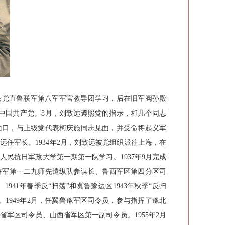
年入国民党直鲁联军第八军军官教导团学习，后在旧军阀孙殿
加入中国共产党。8月，刘致远遵照党的指示，和几个同志
独面口，与上级党代表柯庆施同志见面，并受命将起义军
任军长。1934年2月，刘致远被党组织派往上海，在
人民抗日军政大学第一期第一队学习。1937年9月完成
路军第一二九师先遣纵队参谋长、鲁西军区第四分区司
941年春季反“扫荡”和冀鲁豫边区1943年秋季“反扫
。1949年2月，任冀鲁豫军区司令员，参与指挥了豫北
军区司令员、山西省军区第一副司令员。1955年2月