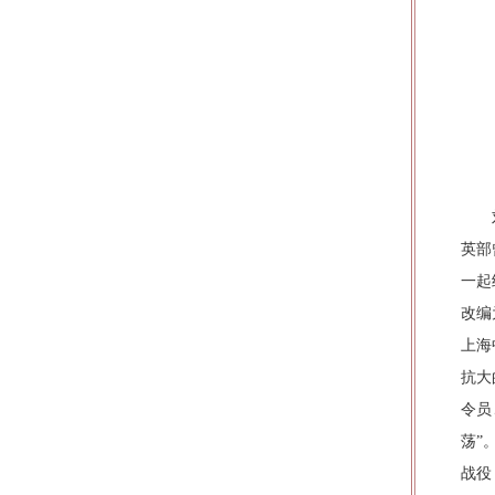
英部
一起
改编
上海
抗大
令员
荡”
战役