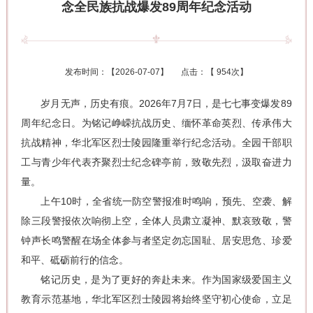
念全民族抗战爆发89周年纪念活动
发布时间：【
2026-07-07
】 点击：【
954次
】
岁月无声，历史有痕。2026年7月7日，是七七事变爆发89
周年纪念日。为铭记峥嵘抗战历史、缅怀革命英烈、传承伟大
抗战精神，华北军区烈士陵园隆重举行纪念活动。全园干部职
工与青少年代表齐聚烈士纪念碑亭前，致敬先烈，汲取奋进力
量。
上午10时，全省统一防空警报准时鸣响，预先、空袭、解
除三段警报依次响彻上空，全体人员肃立凝神、默哀致敬，警
钟声长鸣警醒在场全体参与者坚定勿忘国耻、居安思危、珍爱
和平、砥砺前行的信念。
铭记历史，是为了更好的奔赴未来。作为国家级爱国主义
教育示范基地，华北军区烈士陵园将始终坚守初心使命，立足