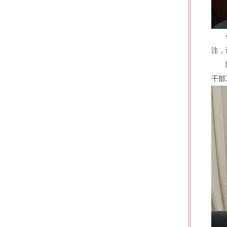
注，
干部