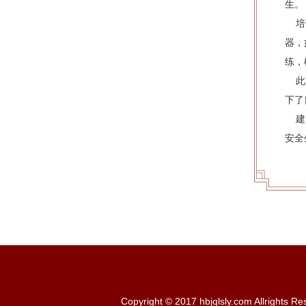
生。
培训
器，
练，
此次
下了
建园
安全
Copyright © 2017 hbjqlsly.com Allrights R