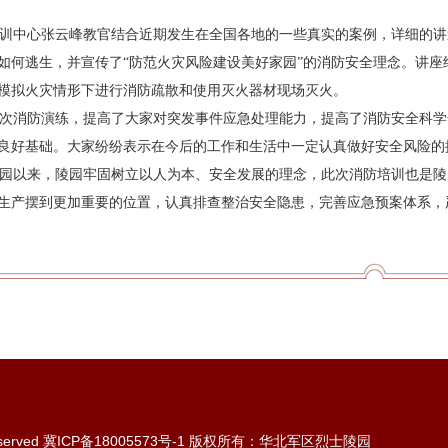
中心张云峰教官结合近期发生在全国各地的一些真实的案例，详细的讲
如何逃生，并宣传了“防范火灾风险建设美好家园”的消防安全理念。讲
模拟火灾情形下进行消防疏散和使用灭火器材现场灭火。
消防演练，提高了大家对突发事件应急处理能力，提高了消防安全科学
良好基础。大家纷纷表示在今后的工作和生活中一定认真做好安全风险的
以来，陵园牢固树立以人为本、安全发展的理念，此次消防培训也是陵园
生产摆到更加重要的位置，认真排查整治安全隐患，完善应急预案体系，
eserved
冀ICP备18005573号-1
版权所有：华北军区烈士陵园