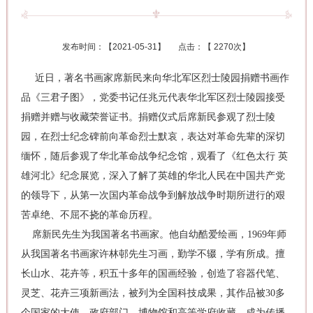
发布时间：【
2021-05-31
】 点击：【
2270次
】
近日，著名书画家席新民来向华北军区烈士陵园捐赠书画作
品《三君子图》，党委书记任兆元代表华北军区烈士陵园接受
捐赠并赠与收藏荣誉证书。捐赠仪式后席新民参观了烈士陵
园，在烈士纪念碑前向革命烈士默哀，表达对革命先辈的深切
缅怀，随后参观了华北革命战争纪念馆，观看了《红色太行 英
雄河北》纪念展览，深入了解了英雄的华北人民在中国共产党
的领导下，从第一次国内革命战争到解放战争时期所进行的艰
苦卓绝、不屈不挠的革命历程。
席新民先生为我国著名书画家。他自幼酷爱绘画，1969年师
从我国著名书画家许林邨先生习画，勤学不辍，学有所成。擅
长山水、花卉等，积五十多年的国画经验，创造了容器代笔、
灵芝、花卉三项新画法，被列为全国科技成果，其作品被30多
个国家的大使、政府部门、博物馆和高等学府收藏，成为传播