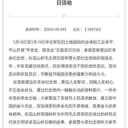
日活动
发布时间：【
2021-05-24
】 点击：【
1697次
】
5月18日至5月19日华北军区烈士陵园组织全体职工赴阜平、
平山开展“学党史、跟党走”主题党日活动，参观晋察冀边区革
命纪念馆，在花山村毛主席旧居和曹火星纪念馆组织现场见
学，丰富党建活动形式，切实增强党员干部的党性意识、责任
意识和宗旨意识，不断提升陵园党委的凝聚力和战斗力。
在晋察冀边区革命纪念馆，重温入党誓词，回顾入党初心、
不忘使命担当。通过纪念馆内一幅幅生动的资料图片、一件件
珍贵的革命文物，大家重温了党领导人民谋求解放、建立新中
国的奋斗历史，深深感受到革命先烈不畏艰难、英勇奋斗的革
命精神。在花山村现场聆听当年同毛主席亲切交谈过的村民后
代张文明讲述花山村石碾的故事。参观曹火星纪念馆时大家齐